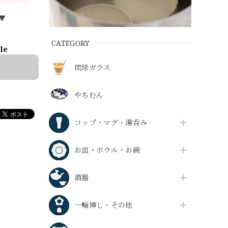
▼
CATEGORY
ble
琉球ガラス
やちむん
コップ・マグ・湯呑み
お皿・ボウル・お碗
酒器
一輪挿し・その他