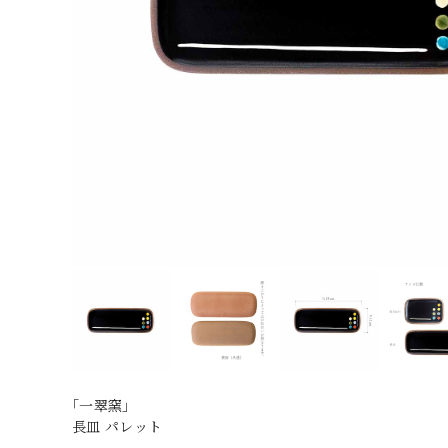
｢一翠窯｣
長皿 パレット