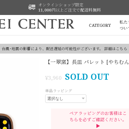
オンラインショップ限定
11,000
円以上ご注文で
配送料無料
私た
CATEGORY
つい
台風･地震の影響により、配送遅延の可能性がございます。 詳細はこちら
【一翠窯】長皿 パレット [やちむん
SOLD OUT
¥3,960
単品ラッピング
ペアラッピングのお客様はこ
ちらを必ずご確認ください。
▶