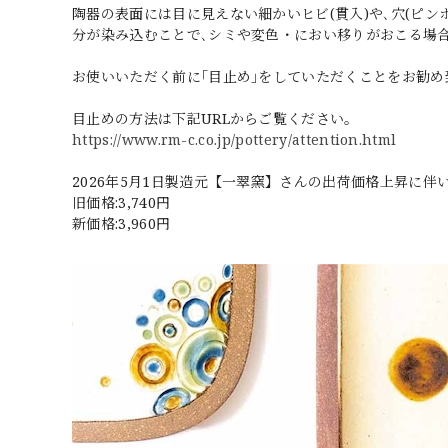
陶器の表面には目に見えない細かいヒビ(貫入)や､穴(ピン
分が染み込むことで､シミや変色・におい移りがおこる場
お使いいただく前に｢目止め｣をしていただくことをお勧め
目止めの方法は下記URLからご覧ください。
https://www.rm-c.co.jp/pottery/attention.html
2026年5月1日製造元【一翠窯】さんの出荷価格上昇に
旧価格:3,740円
新価格:3,960円