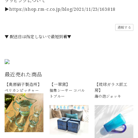
ラッピングについて
▶
https://shop.rm-c.co.jp/blog/2021/11/23/163818
通報する
▼ 配送日は指定しないで最短到着▼
最近売れた商品
【奥原硝子製造所】
【一翠窯】
【琉球ガラス匠工
房】
ペリカンピッチャー
抽象シーサー コバル
トブルー
海の泡ジョッキ