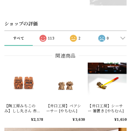
ショップの評価
すべて
113
2
0
関連商品
【陶工房みちこの
【井口工房】ペアシ
【井口工房】シーサ
み】しし丸さん 赤土
ーサー [やちむん]
ー 箸置き [やちむん]
[やちむん]
¥2,178
¥3,630
¥1,650