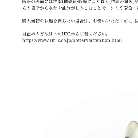
陶器の表面には釉薬(釉薬)の収縮により貫入(釉薬の亀裂
らの箇所から水分や油分がしみこむことで、シミや変色・
購入当初の状態を保ちたい場合は、お使いいただく前に｢
目止めの方法は下記URLからご覧ください。
https://www.rm-c.co.jp/pottery/attention.html