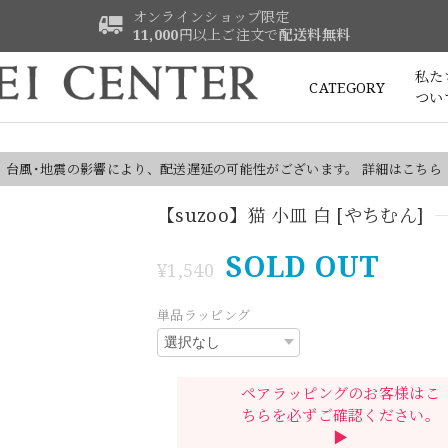
オンラインショップ限定
11,000
円以上ご注文で
配送料無料
私た
CATEGORY
つい
台風･地震の影響により、配送遅延の可能性がございます。 詳細はこちら
【suzoo】猫 小皿 白 [やちむん]
SOLD OUT
¥1,540
単品ラッピング
ペアラッピングのお客様はこ
ちらを必ずご確認ください。
▶