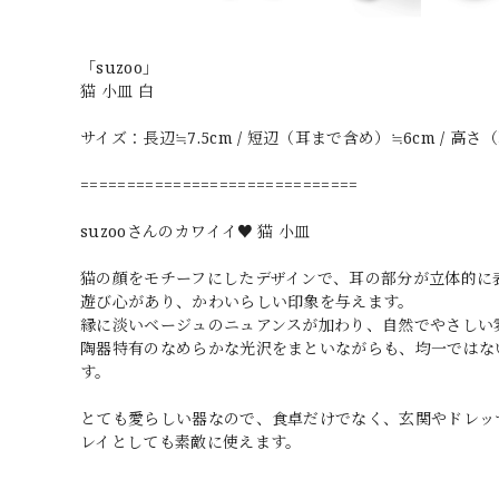
「suzoo」
猫 小皿 白
サイズ：長辺≒7.5cm / 短辺（耳まで含め）≒6cm / 高さ
==============================
suzooさんのカワイイ♥ 猫 小皿
猫の顔をモチーフにしたデザインで、耳の部分が立体的に
遊び心があり、かわいらしい印象を与えます。
縁に淡いベージュのニュアンスが加わり、自然でやさしい
陶器特有のなめらかな光沢をまといながらも、均一ではな
す。
とても愛らしい器なので、食卓だけでなく、玄関やドレッ
レイとしても素敵に使えます。