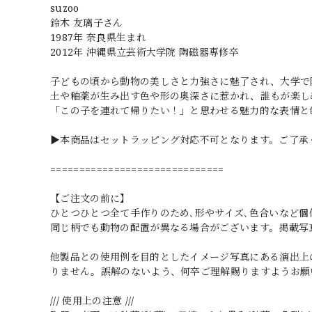
suzoo
鈴木 友璃子さん
1987年 奈良県生まれ
2012年 沖縄県立芸術大学院 陶磁器専修卒
子どもの頃から動物の美しさと力強さに魅了され、大学で
土や釉薬が生み出す色や形の奥深さに惹かれ、誰もが楽し
「この子を連れて帰りたい！」と思わせる魅力的な表情と
▶本商品はセットラッピング対応不可となります。ご了承
==============================
【ご注文の前に】
ひとつひとつ全て手作りのため､形やサイズ､色合いなど個
同じ柄でも動物の配置が異なる場合がございます。掲載写真
他製品との使用例を目的としたイメージ写真にある演出上
りません。誤解のないよう、何卒ご理解賜りますようお願
/// 使用上の注意 ///