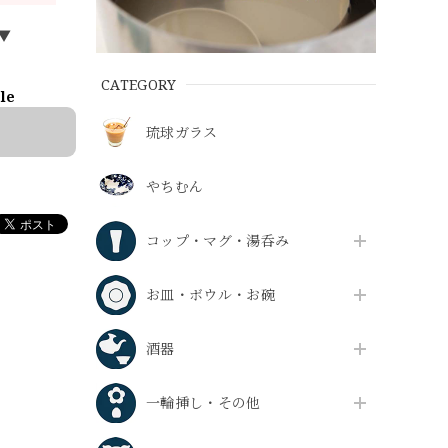
▼
CATEGORY
ble
琉球ガラス
やちむん
コップ・マグ・湯呑み
お皿・ボウル・お碗
酒器
一輪挿し・その他