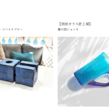
】
【琉球ガラス匠工房】
ー コバルトブルー
海の泡ジョッキ