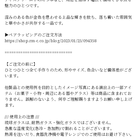
魅力のひとつです。
深みのある色が金色を思わせる上品な輝きを放ち、落ち着いた雰囲気
と華やかさが共存する一品です。
▶ペアラッピングのご注文方法
https://shop.rm-c.co.jp/blog/2023/01/25/094358
==============================
【ご注文の前に】
ひとつひとつ全て手作りのため､形やサイズ､色合いなど個体差がござ
います｡
他製品との使用例を目的としたイメージ写真にある演出上の一部アイ
テム（お菓子・小物・周辺にある器やグラス）等は商品に含まれてお
りません。誤解のないよう、何卒ご理解賜りますようお願い申し上げ
ます。
/// 使用上の注意 ///
琉球ガラスは､耐熱ガラス・強化ガラスではございません｡
急激な温度変化(急冷・急加熱)で割れることがございます｡
熱湯を注いだり､食器洗浄機や電子レンジでのご使用はお避け下さい｡