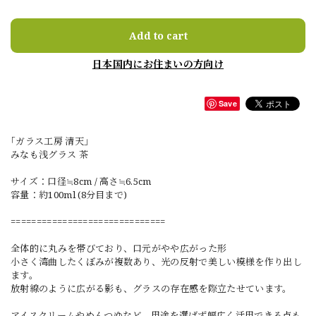
Add to cart
日本国内にお住まいの方向け
Save
｢ガラス工房 清天｣
みなも浅グラス 茶
サイズ：口径≒8cm / 高さ≒6.5cm
容量：約100ml (8分目まで)
==============================
全体的に丸みを帯びており、口元がやや広がった形
小さく湾曲したくぼみが複数あり、光の反射で美しい模様を作り出し
ます。
放射線のように広がる影も、グラスの存在感を際立たせています。
アイスクリームやめんつゆなど、用途を選ばず幅広く活用できる点も