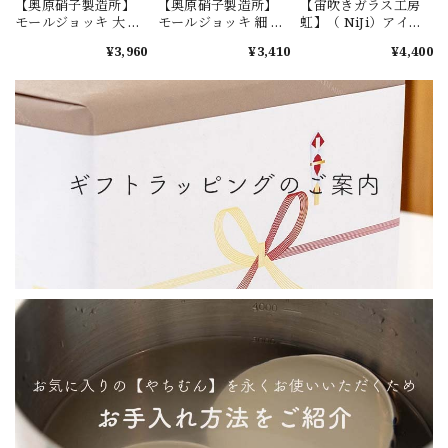
【奥原硝子製造所】
【奥原硝子製造所】
【宙吹きガラス工房
モールジョッキ 大 ラ
モールジョッキ 細 ラ
虹】（ NiJi）アイス
イトラムネ [琉球ガラ
イトラムネ [琉球ガラ
カットロング 紫 [琉球
¥3,960
¥3,410
¥4,400
ス]
ス]
ガラス]