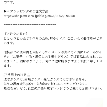
力です。
▶ペアラッピングのご注文方法
https://shop.rm-c.co.jp/blog/2023/01/25/094358
==============================
【ご注文の前に】
ひとつひとつ全て手作りのため､形やサイズ､色合いなど個体差がござ
います｡
他製品との使用例を目的としたイメージ写真にある演出上の一部アイ
テム（お菓子・小物・周辺にある器やグラス）等は商品に含まれてお
りません。誤解のないよう、何卒ご理解賜りますようお願い申し上げ
ます。
/// 使用上の注意 ///
琉球ガラスは､耐熱ガラス・強化ガラスではございません｡
急激な温度変化(急冷・急加熱)で割れることがございます｡
熱湯を注いだり､食器洗浄機や電子レンジでのご使用はお避け下さい｡