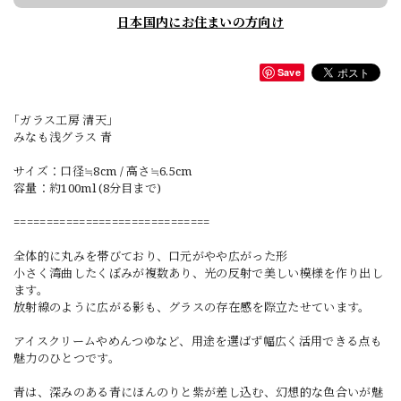
日本国内にお住まいの方向け
Save
｢ガラス工房 清天｣
みなも浅グラス 青
サイズ：口径≒8cm / 高さ≒6.5cm
容量：約100ml (8分目まで)
==============================
全体的に丸みを帯びており、口元がやや広がった形
小さく湾曲したくぼみが複数あり、光の反射で美しい模様を作り出し
ます。
放射線のように広がる影も、グラスの存在感を際立たせています。
アイスクリームやめんつゆなど、用途を選ばず幅広く活用できる点も
魅力のひとつです。
青は、深みのある青にほんのりと紫が差し込む、幻想的な色合いが魅