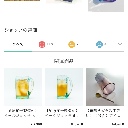
ショップの評価
すべて
113
2
0
関連商品
【奥原硝子製造所】
【奥原硝子製造所】
【宙吹きガラス工房
モールジョッキ 大 ラ
モールジョッキ 細 ラ
虹】（ NiJi）アイス
イトラムネ [琉球ガラ
イトラムネ [琉球ガラ
カットロング 紫 [琉球
¥3,960
¥3,410
¥4,400
ス]
ス]
ガラス]