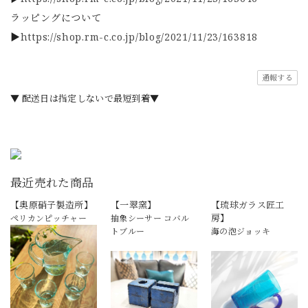
ラッピングについて
▶
https://shop.rm-c.co.jp/blog/2021/11/23/163818
通報する
▼ 配送日は指定しないで最短到着▼
最近売れた商品
【奥原硝子製造所】
【一翠窯】
【琉球ガラス匠工
房】
ペリカンピッチャー
抽象シーサー コバル
トブルー
海の泡ジョッキ