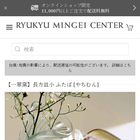
オンラインショップ限定
11,000
円以上ご注文で
配送料無料
台風･地震の影響により、配送遅延の可能性がございます。 詳細はこち
ら
【一翠窯】長方皿小 ふたば [やちむん]