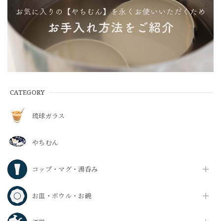
CATEGORY
琉球ガラス
やちむん
コップ・マグ・湯呑み
お皿・ボウル・お碗