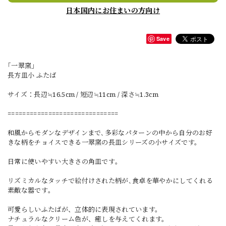
日本国内にお住まいの方向け
Save
｢一翠窯｣
長方皿小 ふたば
サイズ：長辺≒16.5cm / 短辺≒11cm / 深さ≒1.3cm
==============================
和風からモダンなデザインまで､多彩なパターンの中から自分のお好
きな柄をチョイスできる一翠窯の長皿シリーズの小サイズです。
日常に使いやすい大きさの角皿です｡
リズミカルなタッチで絵付けされた柄が､食卓を華やかにしてくれる
素敵な器です｡
可愛らしいふたばが、立体的に表現されています。
ナチュラルなクリーム色が、癒しを与えてくれます。