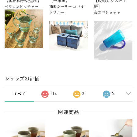
【奥原硝子製造所】
【一翠窯】
【琉球ガラス匠工
房】
ペリカンピッチャー
抽象シーサー コバル
トブルー
海の泡ジョッキ
ショップの評価
すべて
114
2
0
関連商品