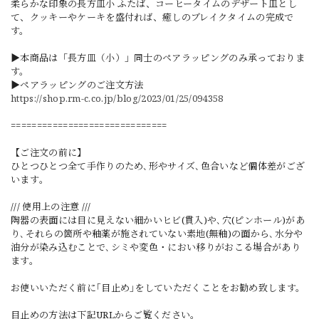
柔らかな印象の長方皿小 ふたば、コーヒータイムのデザート皿とし
て、クッキーやケーキを盛付れば、癒しのブレイクタイムの完成で
す。
▶本商品は「長方皿（小）」同士のペアラッピングのみ承っておりま
す。
▶ペアラッピングのご注文方法
https://shop.rm-c.co.jp/blog/2023/01/25/094358
==============================
【ご注文の前に】
ひとつひとつ全て手作りのため､形やサイズ､色合いなど個体差がござ
います｡
/// 使用上の注意 ///
陶器の表面には目に見えない細かいヒビ(貫入)や､穴(ピンホール)があ
り､それらの箇所や釉薬が施されていない素地(無釉)の面から､水分や
油分が染み込むことで､シミや変色・におい移りがおこる場合があり
ます。
お使いいただく前に｢目止め｣をしていただくことをお勧め致します。
目止めの方法は下記URLからご覧ください。