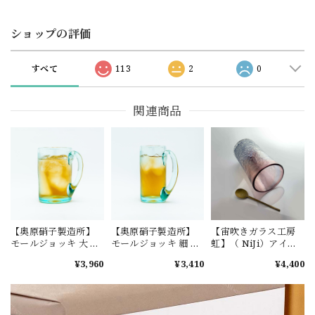
ショップの評価
すべて
113
2
0
関連商品
【奥原硝子製造所】
【奥原硝子製造所】
【宙吹きガラス工房
モールジョッキ 大 ラ
モールジョッキ 細 ラ
虹】（ NiJi）アイス
イトラムネ [琉球ガラ
イトラムネ [琉球ガラ
カットロング 紫 [琉球
¥3,960
¥3,410
¥4,400
ス]
ス]
ガラス]