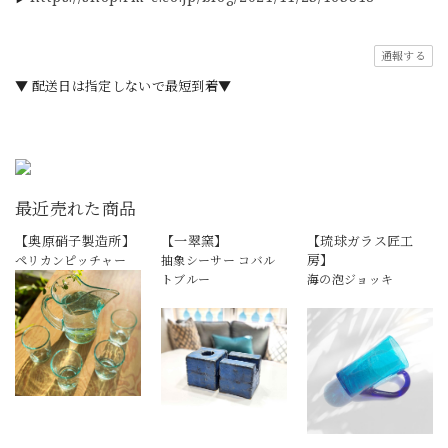
通報する
▼ 配送日は指定しないで最短到着▼
最近売れた商品
【奥原硝子製造所】
【一翠窯】
【琉球ガラス匠工
房】
ペリカンピッチャー
抽象シーサー コバル
トブルー
海の泡ジョッキ