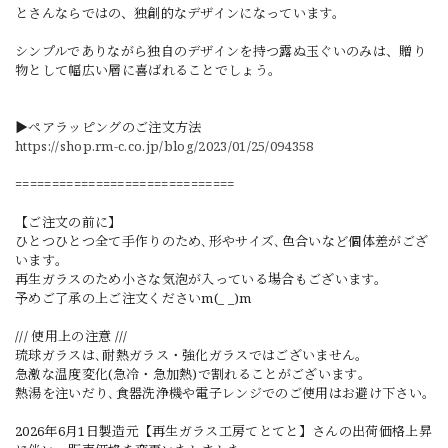
とさんならではの、独創的なデザインになっています。
シンプルでありながら独自のデザインを持つ露ぬ玉ぐいのみは、贈り
物として幅広い層に喜ばれることでしょう。
▶ペアラッピングのご注文方法
https://shop.rm-c.co.jp/blog/2023/01/25/094358
==============================
【ご注文の前に】
ひとつひとつ全て手作りのため､形やサイズ､色合いなど個体差がござ
います｡
再生ガラスのため小さな気泡が入っている場合もございます。
予めご了承の上ご注文くださいm(_ _)m
/// 使用上の注意 ///
琉球ガラスは､耐熱ガラス・強化ガラスではございません｡
急激な温度変化(急冷・急加熱)で割れることがございます｡
熱湯を注いだり､食器洗浄機や電子レンジでのご使用はお避け下さい｡
2026年6月1日製造元【再生ガラス工房てとてと】さんの出荷価格上昇