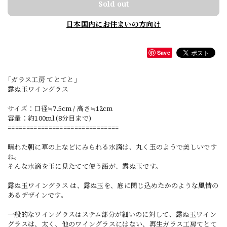
Sold out
日本国内にお住まいの方向け
Save
｢ガラス工房 てとてと｣
露ぬ玉ワイングラス
サイズ：口径≒7.5cm / 高さ≒12cm
容量：約100ml (8分目まで)
==============================
晴れた朝に草の上などにみられる水滴は、丸く玉のようで美しいです
ね。
そんな水滴を玉に見たてて使う語が、露ぬ玉です。
露ぬ玉ワイングラス は、露ぬ玉を、底に閉じ込めたかのような風情の
あるデザインです。
一般的なワイングラスはステム部分が細いのに対して、露ぬ玉ワイン
グラスは、太く、他のワイングラスにはない、再生ガラス工房てとて