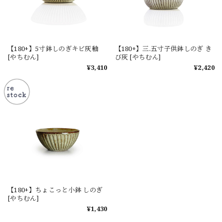
【180+】5寸鉢しのぎキビ灰釉
【180+】三.五寸子供鉢しのぎ き
[やちむん]
び灰 [やちむん]
¥3,410
¥2,420
【180+】ちょこっと小鉢 しのぎ
[やちむん]
¥1,430