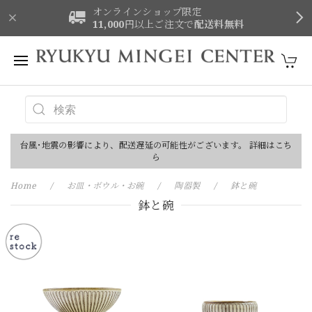
オンラインショップ限定
11,000
円以上ご注文で
配送料無料
台風･地震の影響により、配送遅延の可能性がございます。 詳細はこち
ら
Home
お皿・ボウル・お碗
陶器製
鉢と碗
鉢と碗