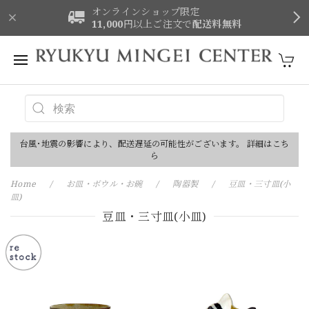
オンラインショップ限定
11,000
円以上ご注文で
配送料無料
台風･地震の影響により、配送遅延の可能性がございます。 詳細はこち
ら
Home
お皿・ボウル・お碗
陶器製
豆皿・三寸皿(小
皿)
豆皿・三寸皿(小皿)