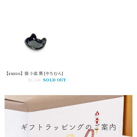
【suzoo】猫 小皿 黒 [やちむん]
¥1,540
SOLD OUT