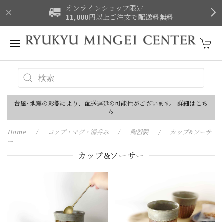
オンラインショップ限定
11,000
円以上ご注文で
配送料無料
台風･地震の影響により、配送遅延の可能性がございます。 詳細はこち
ら
Home
コップ・マグ・湯呑み
陶器製
カップ&ソーサ
ー
カップ&ソーサー