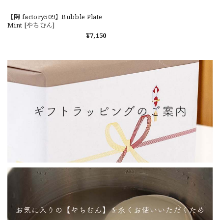
【陶 factory509】Bubble Plate
Mint [やちむん]
¥7,150