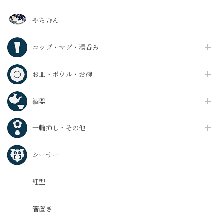
やちむん
コップ・マグ・湯呑み
お皿・ボウル・お碗
酒器
一輪挿し・その他
シーサー
紅型
箸置き